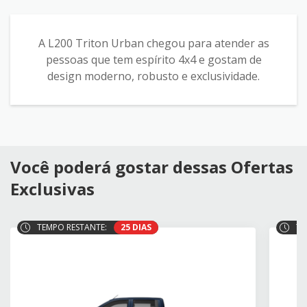
A L200 Triton Urban chegou para atender as
pessoas que tem espírito 4x4 e gostam de
design moderno, robusto e exclusividade.
Você poderá gostar dessas Ofertas
Exclusivas
TEMPO RESTANTE:
25 DIAS
TE