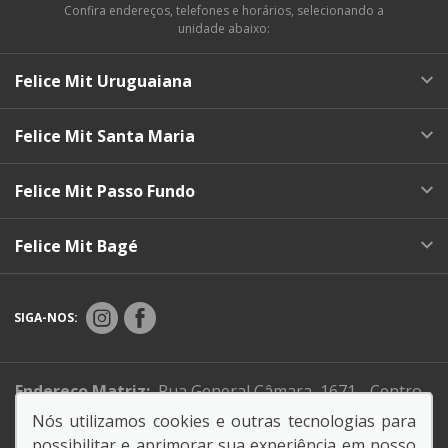
Confira endereços, telefones e horários, selecionando a
unidade abaixo:
Felice Mit Uruguaiana
Felice Mit Santa Maria
Felice Mit Passo Fundo
Felice Mit Bagé
SIGA-NOS:
Endereço Matriz:
Rua General Câmara, 1671 - Centro -
Uruguaiana-RS
Nós utilizamos cookies e outras tecnologias para
possibilitar e aprimorar sua experiência em nosso