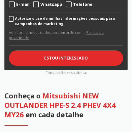
E-mail
Whatsapp
Telefone
Autorizo o uso de minhas informações pessoais para
campanhas de marketing.
Ao informar meus dados, eu concordo com a
Política de
privacidade
.
ESTOU INTERESSADO
Compartilhe essa oferta:
Conheça o
Mitsubishi NEW
OUTLANDER HPE-S 2.4 PHEV 4X4
MY26
em cada detalhe