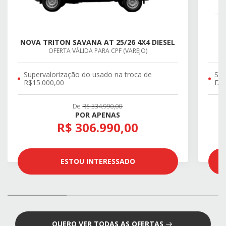
NOVA TRITON SAVANA AT 25/26 4X4 DIESEL
OFERTA VÁLIDA PARA CPF (VAREJO)
Supervalorização do usado na troca de
SU
R$15.000,00
DE 
De
R$ 334.990,00
POR APENAS
R$ 306.990,00
ESTOU INTERESSADO
QUERO VER TODAS AS OFERTAS