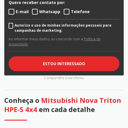
Quero receber contato por:
E-mail
Whatsapp
Telefone
Autorizo o uso de minhas informações pessoais para
campanhas de marketing.
Ao informar meus dados, eu concordo com a
Política de
privacidade
.
ESTOU INTERESSADO
Compartilhe essa oferta:
Conheça o
Mitsubishi Nova Triton
HPE-S 4x4
em cada detalhe