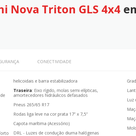
hi Nova Triton GLS 4x4
em
GURANÇA
CONECTIVIDADE
helicoidais e barra estabilizadora
Grad
Traseira
: Eixo rígido, molas semi-elípticas,
Lant
 de
amortecedores hidráulicos defasados
Luz 
Pneus 265/65 R17
Maç
Rodas liga leve na cor prata 17” x 7,5”
Maça
Capota marítima (Acessório)
Mold
DRL - Luzes de condução diurna halógenas
forto