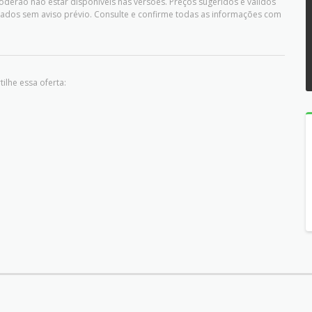
oderão não estar disponíveis nas versões. Preços sugeridos e válidos
ados sem aviso prévio. Consulte e confirme todas as informações com
ilhe essa oferta: