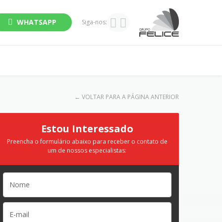
WHATSAPP
Siga-nos:
←
VOLTAR PARA A PÁGINA ANTERIOR
Estou Interessado
Preencha o formulário abaixo para receber o contato de
um de nossos especialistas: