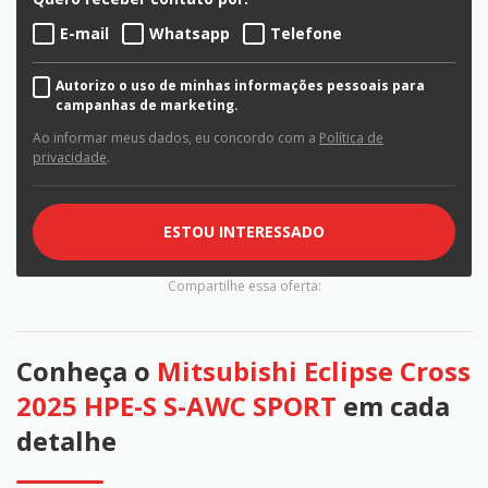
E-mail
Whatsapp
Telefone
Autorizo o uso de minhas informações pessoais para
campanhas de marketing.
Ao informar meus dados, eu concordo com a
Política de
privacidade
.
ESTOU INTERESSADO
Compartilhe essa oferta:
Conheça o
Mitsubishi Eclipse Cross
2025 HPE-S S-AWC SPORT
em cada
detalhe