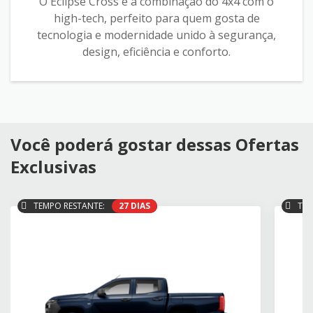
O Eclipse Cross é a combinação do 4x4 com o
high-tech, perfeito para quem gosta de
tecnologia e modernidade unido à segurança,
design, eficiência e conforto.
Você poderá gostar dessas Ofertas
Exclusivas
TEMPO RESTANTE:
27 DIAS
TEM