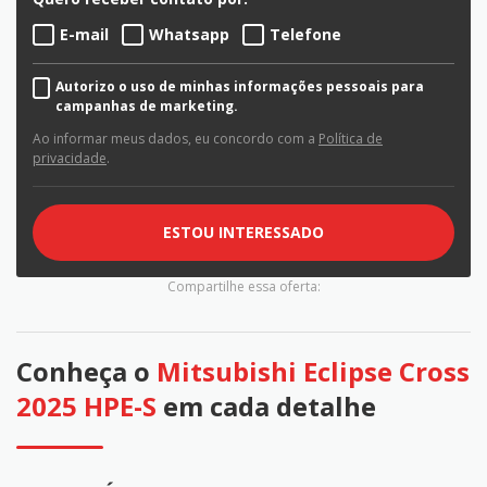
E-mail
Whatsapp
Telefone
Autorizo o uso de minhas informações pessoais para
campanhas de marketing.
Ao informar meus dados, eu concordo com a
Política de
privacidade
.
ESTOU INTERESSADO
Compartilhe essa oferta:
Conheça o
Mitsubishi Eclipse Cross
2025 HPE-S
em cada detalhe