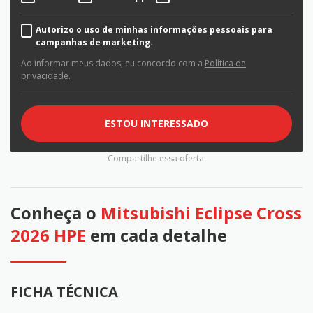
Autorizo o uso de minhas informações pessoais para
campanhas de marketing.
Ao informar meus dados, eu concordo com a
Política de
privacidade
.
ESTOU INTERESSADO
Compartilhe essa oferta:
Conheça o
Mitsubishi Eclipse Cross
2026 HPE
em cada detalhe
FICHA TÉCNICA