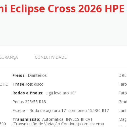
hi Eclipse Cross 2026 HPE
GURANÇA
CONECTIVIDADE
Freios
: Dianteiros
DRL 
 DOHC
Traseiros
: disco
Faró
Rodas e Pneus
: Liga leve aro 18”
Faró
Pneus 225/55 R18
Grad
Estepe – Roda de aço aro 17” com pneu 155/80 R17
Lant
Transmissão
: Automática, INVECS-III CVT
Maça
4500
(Transmissão de Variação Contínua) com sistema