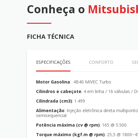
Conheça o
Mitsubis
FICHA TÉCNICA
ESPECIFICAÇÕES
CONFORTO
SE
Motor Gasolina
: 4B40 MIVEC Turbo
Cilindros e cabeçote
: 4 em linha / 16 válvulas /
Cilindrada (cm3)
: 1.499
Alimentação
: Injeção eletrônica direta multiponto
semisequencial
Potência máxima (cv @ rpm)
: 165 @ 5.500
Torque máximo (kgf.m @ rpm)
: 25,5 @ 1800~