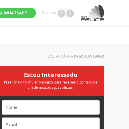
WHATSAPP
Siga-nos:
←
VOLTAR PARA A PÁGINA ANTERIOR
Estou Interessado
Preencha o formulário abaixo para receber o contato de
um de nossos especialistas: