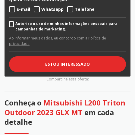
E-mail
Whatsapp
Telefone
Autorizo o uso de minhas informações pessoais para
campanhas de marketing.
Ao informar meus dados, eu concordo com a
Política de
privacidade
.
ESTOU INTERESSADO
Compartilhe essa oferta:
Conheça o
Mitsubishi L200 Triton
Outdoor 2023 GLX MT
em cada
detalhe