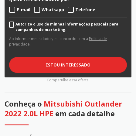
E-mail
Whatsapp
Telefone
Autorizo o uso de minhas informações pessoais para
campanhas de marketing.
Ao informar meus dados, eu concordo com a
Política de
privacidade
.
ESTOU INTERESSADO
Compartilhe essa oferta:
Conheça o
Mitsubishi Outlander
2022 2.0L HPE
em cada detalhe