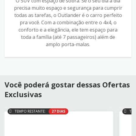
O SUV com espaço de sobra. Se o seu dia a dia
precisa muito espaço e segurança para cumprir
todas as tarefas, o Outlander é o carro perfeito
pra você. Com a combinação entre o 4x4, o
conforto e a elegância, ele tem espaço para
toda a família (até 7 passageiros) além de
amplo porta-malas.
Você poderá gostar dessas Ofertas
Exclusivas
TEMPO RESTANTE:
27 DIAS
TEM